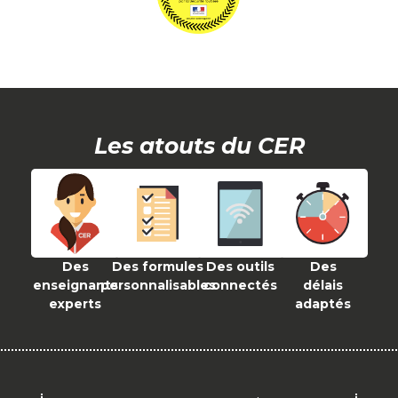
Les atouts du CER
Des
Des formules
Des outils
Des
enseignants
personnalisables
connectés
délais
experts
adaptés